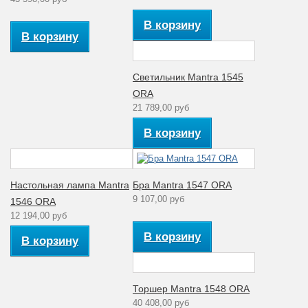
В корзину
Материал
Металл
В корзину
арматуры
Артикул
1590
Светильник Mantra 1545
Стиль
модерн
ORA
21 789,00 руб
Количество
6
ламп
В корзину
Рабочее
220
напряжение (V)
Настольная лампа Mantra
Бра Mantra 1547 ORA
Аналог лампе
накаливания
60
9 107,00 руб
1546 ORA
(Вт)
12 194,00 руб
Количество
В корзину
В корзину
6
плафонов
Материал
Поликарбонат
плафона
Торшер Mantra 1548 ORA
40 408,00 руб