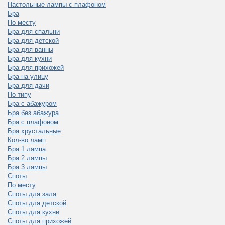
Настольные лампы с плафоном
Бра
По месту
Бра для спальни
Бра для детской
Бра для ванны
Бра для кухни
Бра для прихожей
Бра на улицу
Бра для дачи
По типу
Бра с абажуром
Бра без абажура
Бра с плафоном
Бра хрустальные
Кол-во ламп
Бра 1 лампа
Бра 2 лампы
Бра 3 лампы
Споты
По месту
Споты для зала
Споты для детской
Споты для кухни
Споты для прихожей