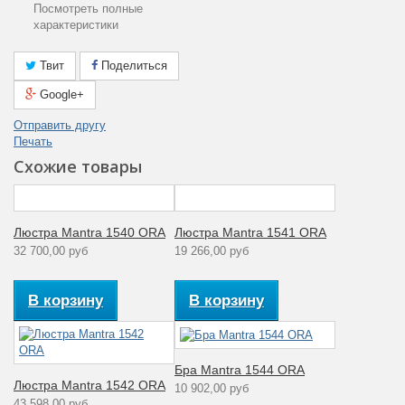
Посмотреть полные
характеристики
Лампы в
Нет
комплекте
Твит
Поделиться
Площадь
Google+
освещения
16 — 18
(м2)
Отправить другу
Печать
Общая
78
мощность (Вт)
Схожие товары
Гарантия
производителя
12
(месяцы)
Люстра Mantra 1540 ORA
Люстра Mantra 1541 ORA
32 700,00 руб
19 266,00 руб
Цвет плафона
Черный
Тип
В корзину
В корзину
поверхности
Глянцевый
арматуры
Тип ламп
Энергосберегающие
Бра Mantra 1544 ORA
Люстра Mantra 1542 ORA
10 902,00 руб
Мощность
13
43 598,00 руб
лампы (Вт)