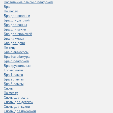
Настольные лампы с плафоном
Бра
По месту
Бра для спальни
Бра для детской
Бра для ванны
Бра для кухни
Бра для прихожей
Бра на улицу
Бра для дачи
По типу
Бра с абажуром
Бра без абажура
Бра с плафоном
Бра хрустальные
Кол-во ламп
Бра 1 лампа
Бра 2 лампы
Бра 3 лампы
Споты
По месту
Споты для зала
Споты для детской
Споты для кухни
Споты для прихожей