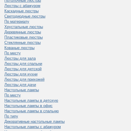
Потолочные люстры
Люстры с абажуром
Каскадные люстры
Светодиодные люстры
По материалу
Хрустальные люстры
Деревянные люстры
Пластиковые люстры
Стеклянные люстры
Кованые люстры
По месту
Люстры для зала
Люстры для спальни
Люстры для детской
Люстры для кухни
Люстры для прихожей
Люстры для дачи
Настольные лампы
По месту
Настольные лампы в детскую
Настольные лампы в офис
Настольные лампы в спальню
По типу
Декоративные настольные лампы
Настольные лампы с абажуром