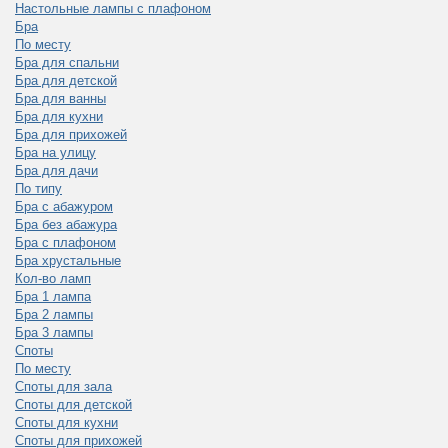
Настольные лампы с плафоном
Бра
По месту
Бра для спальни
Бра для детской
Бра для ванны
Бра для кухни
Бра для прихожей
Бра на улицу
Бра для дачи
По типу
Бра с абажуром
Бра без абажура
Бра с плафоном
Бра хрустальные
Кол-во ламп
Бра 1 лампа
Бра 2 лампы
Бра 3 лампы
Споты
По месту
Споты для зала
Споты для детской
Споты для кухни
Споты для прихожей