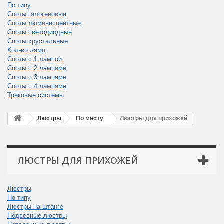
По типу
Споты галогеновые
Споты люминесцентные
Споты светодиодные
Споты хрустальные
Кол-во ламп
Споты с 1 лампой
Споты с 2 лампами
Споты с 3 лампами
Споты с 4 лампами
Трековые системы
Люстры
По месту
Люстры для прихожей
ЛЮСТРЫ ДЛЯ ПРИХОЖЕЙ
Люстры
По типу
Люстры на штанге
Подвесные люстры