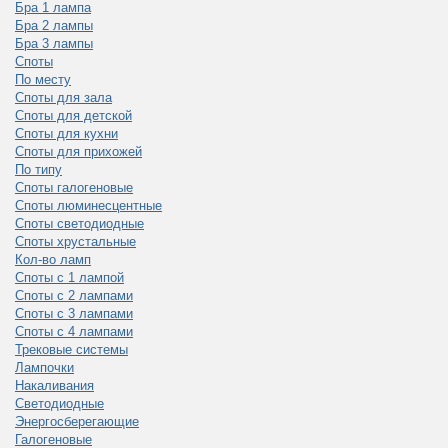
Бра 1 лампа
Бра 2 лампы
Бра 3 лампы
Споты
По месту
Споты для зала
Споты для детской
Споты для кухни
Споты для прихожей
По типу
Споты галогеновые
Споты люминесцентные
Споты светодиодные
Споты хрустальные
Кол-во ламп
Споты с 1 лампой
Споты с 2 лампами
Споты с 3 лампами
Споты с 4 лампами
Трековые системы
Лампочки
Накаливания
Светодиодные
Энергосберегающие
Галогеновые