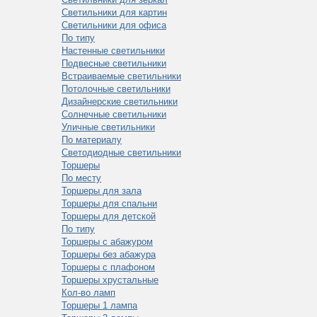
Светильники для картин
Светильники для офиса
По типу
Настенные светильники
Подвесные светильники
Встраиваемые светильники
Потолочные светильники
Дизайнерские светильники
Солнечные светильники
Уличные светильники
По материалу
Светодиодные светильники
Торшеры
По месту
Торшеры для зала
Торшеры для спальни
Торшеры для детской
По типу
Торшеры с абажуром
Торшеры без абажура
Торшеры с плафоном
Торшеры хрустальные
Кол-во ламп
Торшеры 1 лампа