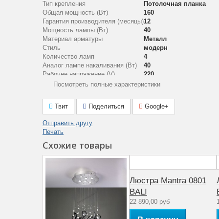
Тип крепления
Потолочная планка
Общая мощность (Вт)
160
Гарантия производителя (месяцы)
12
Мощность лампы (Вт)
40
Материал арматуры
Металл
Стиль
модерн
Количество ламп
4
Аналог лампе накаливания (Вт)
40
Рабочее напряжение (V)
220
Количество плафонов
4
Посмотреть полные характеристики
Материал плафона
Стекло
Коллекция
BALI
Твит
Поделиться
Google+
Отправить другу
Печать
Схожие товары
Люстра Mantra 0801
BALI
22 890,00 руб