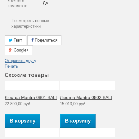
Лампы в
Да
комплекте
Площадь
Посмотреть полные
освещения
2
характеристики
(м2)
Общая
Твит
Поделиться
40
мощность (Вт)
Google+
Гарантия
Отправить другу
производителя
12
Печать
(месяцы)
Схожие товары
Цвет плафона
Матовый
Тип
поверхности
Глянцевый
Люстра Mantra 0801 BALI
Люстра Mantra 0802 BALI
арматуры
22 890,00 руб
15 013,00 руб
Мощность
40
лампы (Вт)
В корзину
В корзину
Материал
Металл
арматуры