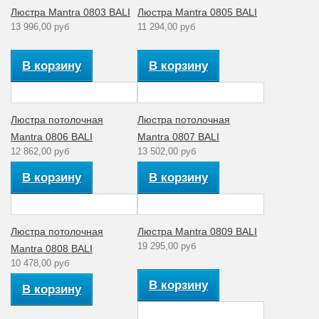
Люстра Mantra 0803 BALI
Люстра Mantra 0805 BALI
Стиль
модерн
13 996,00 руб
11 294,00 руб
Количество
1
ламп
В корзину
В корзину
Аналог лампе
накаливания
40
(Вт)
Люстра потолочная
Люстра потолочная
Рабочее
Mantra 0806 BALI
220
Mantra 0807 BALI
напряжение (V)
12 862,00 руб
13 502,00 руб
Количество
1
В корзину
В корзину
плафонов
Материал
Стекло
плафона
Люстра потолочная
Люстра Mantra 0809 BALI
Коллекция
BALI
19 295,00 руб
Mantra 0808 BALI
10 478,00 руб
В корзину
В корзину