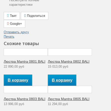
Посмотреть полные
планка
характеристики
Площадь
освещения
8
Твит
Поделиться
(м2)
Google+
Общая
160
Отправить другу
мощность (Вт)
Печать
Гарантия
Схожие товары
производителя
12
(месяцы)
Тип
Люстра Mantra 0801 BALI
Люстра Mantra 0802 BALI
поверхности
Глянцевый
22 890,00 руб
15 013,00 руб
арматуры
Цвет плафона
Матовый
В корзину
В корзину
Мощность
40
лампы (Вт)
Люстра Mantra 0803 BALI
Люстра Mantra 0805 BALI
Материал
Металл
13 996,00 руб
11 294,00 руб
арматуры