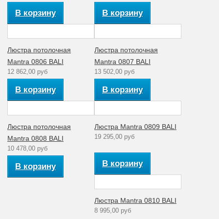
Количество
4
В корзину
В корзину
ламп
Стиль
модерн
Рабочее
Люстра потолочная
Люстра потолочная
220
напряжение (V)
Mantra 0806 BALI
Mantra 0807 BALI
12 862,00 руб
13 502,00 руб
Аналог лампе
накаливания
40
В корзину
В корзину
(Вт)
Количество
4
плафонов
Люстра потолочная
Люстра Mantra 0809 BALI
Материал
19 295,00 руб
Mantra 0808 BALI
Стекло
плафона
10 478,00 руб
Коллекция
BALI
В корзину
В корзину
Люстра Mantra 0810 BALI
8 995,00 руб