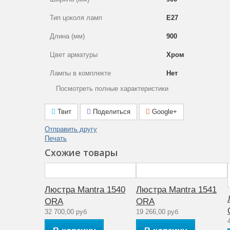
Тип цоколя ламп
E27
Длина (мм)
900
Цвет арматуры
Хром
Лампы в комплекте
Нет
Посмотреть полные характеристики
Площадь освещения (м2)
22
Общая мощность (Вт)
104
Твит
Поделиться
Google+
Гарантия производителя (месяцы)
12
Отправить другу
Печать
Тип поверхности арматуры
Глянцевый
Схожие товары
Цвет плафона
Черный
Тип ламп
Энергосберегающи
Люстра Mantra 1540
Люстра Mantra 1541
ORA
ORA
Мощность лампы (Вт)
13
32 700,00 руб
19 266,00 руб
Материал арматуры
Металл