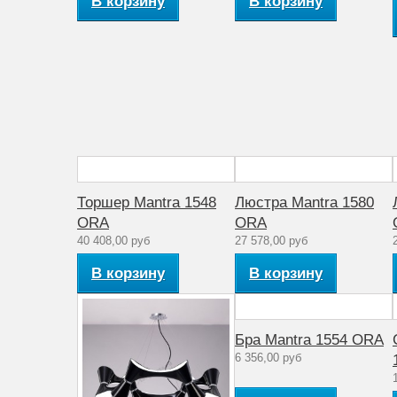
В корзину
В корзину
Артикул
1551
Стиль
модерн
Количество ламп
8
Рабочее напряжение (V)
220
Аналог лампе накаливания (Вт)
60
Материал плафона
Поликарбонат
Торшер Mantra 1548
Люстра Mantra 1580
Коллекция
ORA
ORA
ORA
40 408,00 руб
27 578,00 руб
В корзину
В корзину
Бра Mantra 1554 ORA
6 356,00 руб