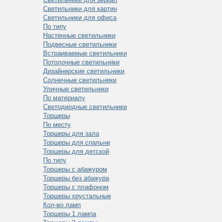
Светильники для картин
Светильники для офиса
По типу
Настенные светильники
Подвесные светильники
Встраиваемые светильники
Потолочные светильники
Дизайнерские светильники
Солнечные светильники
Уличные светильники
По материалу
Светодиодные светильники
Торшеры
По месту
Торшеры для зала
Торшеры для спальни
Торшеры для детской
По типу
Торшеры с абажуром
Торшеры без абажура
Торшеры с плафоном
Торшеры хрустальные
Кол-во ламп
Торшеры 1 лампа