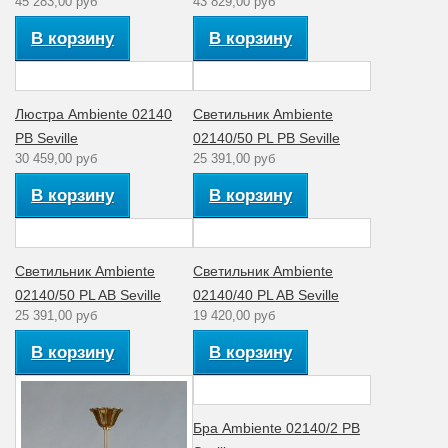
45 283,00 руб
43 829,00 руб
1
плафонов
Диапазон рабочих
Комнатная
В корзину
В корзину
температур
температура
Материал
Стекло
плафона
Коллекция
Seville
Люстра Ambiente 02140
Светильник Ambiente
Для спальни,
PB Seville
02140/50 PL PB Seville
гостиной,
Интерьер
30 459,00 руб
25 391,00 руб
зала,
кабинета
В корзину
В корзину
Светильник Ambiente
Светильник Ambiente
02140/50 PL AB Seville
02140/40 PL AB Seville
25 391,00 руб
19 420,00 руб
В корзину
В корзину
Бра Ambiente 02140/2 PB