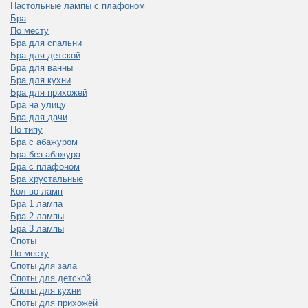
Настольные лампы с плафоном
Бра
По месту
Бра для спальни
Бра для детской
Бра для ванны
Бра для кухни
Бра для прихожей
Бра на улицу
Бра для дачи
По типу
Бра с абажуром
Бра без абажура
Бра с плафоном
Бра хрустальные
Кол-во ламп
Бра 1 лампа
Бра 2 лампы
Бра 3 лампы
Споты
По месту
Споты для зала
Споты для детской
Споты для кухни
Споты для прихожей