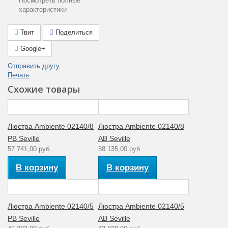
Посмотреть полные
Общая мощность
характеристики
20
(Вт)
Степень
Твит
Поделиться
пылевлагозащиты
20
пыль (1ая цифра)
Google+
влага (2ая цифра)
Гарантия
Отправить другу
производителя
12
Печать
(месяцы)
Схожие товары
Цвет плафона
Белый
Тип поверхности
Матовый
арматуры
Тип ламп
Светодиодная
Люстра Ambiente 02140/8
Люстра Ambiente 02140/8
Мощность лампы
4
(Вт)
PB Seville
AB Seville
Артикул
02140 AB
57 741,00 руб
58 135,00 руб
Материал
Металл
арматуры
В корзину
В корзину
Количество ламп
5
Стиль
Классика
Аналог лампе
40
накаливания (Вт)
Люстра Ambiente 02140/5
Люстра Ambiente 02140/5
Рабочее
220
PB Seville
AB Seville
напряжение (V)
Количество