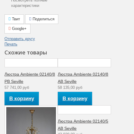
Посмотреть полные
характеристики
Цвет арматуры
Бронза
Лампы в
Твит
Поделиться
Да
комплекте
Google+
Площадь
2 — 3
Отправить другу
освещения (м2)
Печать
Световая
Тёплый свет
Схожие товары
температура (K)
(2700K)
Общая мощность
4
(Вт)
Люстра Ambiente 02140/8
Люстра Ambiente 02140/8
PB Seville
AB Seville
Степень
57 741,00 руб
58 135,00 руб
пылевлагозащиты
20
пыль (1ая цифра)
В корзину
В корзину
влага (2ая цифра)
Гарантия
производителя
12
(месяцы)
Люстра Ambiente 02140/5
AB Seville
Цвет плафона
Белый