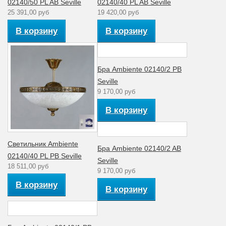
02140/50 PL AB Seville
02140/40 PL AB Seville
температур
температура
25 391,00 руб
19 420,00 руб
Количество
1
В корзину
В корзину
плафонов
Материал
Стекло
плафона
Бра Ambiente 02140/2 PB
Коллекция
Seville
Seville
9 170,00 руб
Для спальни,
гостиной,
В корзину
Интерьер
зала,
кабинета
Светильник Ambiente
Бра Ambiente 02140/2 AB
02140/40 PL PB Seville
Seville
18 511,00 руб
9 170,00 руб
В корзину
В корзину