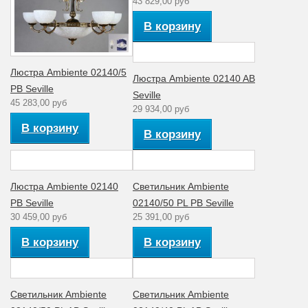
43 829,00 руб
Тип поверхности
Матовый
В корзину
арматуры
Тип ламп
Светодиодная
Люстра Ambiente 02140/5
Люстра Ambiente 02140 AB
Мощность лампы
4
PB Seville
(Вт)
Seville
45 283,00 руб
29 934,00 руб
Материал
Металл
В корзину
арматуры
В корзину
Артикул
02140/1 AB
Количество ламп
1
Люстра Ambiente 02140
Светильник Ambiente
PB Seville
02140/50 PL PB Seville
Стиль
Классика
30 459,00 руб
25 391,00 руб
Аналог лампе
40
накаливания (Вт)
В корзину
В корзину
Рабочее
220
напряжение (V)
Светильник Ambiente
Светильник Ambiente
Диапазон рабочих
Комнатная