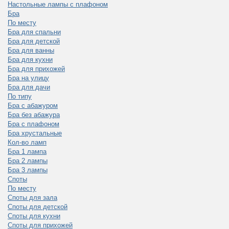
Настольные лампы с плафоном
Бра
По месту
Бра для спальни
Бра для детской
Бра для ванны
Бра для кухни
Бра для прихожей
Бра на улицу
Бра для дачи
По типу
Бра с абажуром
Бра без абажура
Бра с плафоном
Бра хрустальные
Кол-во ламп
Бра 1 лампа
Бра 2 лампы
Бра 3 лампы
Споты
По месту
Споты для зала
Споты для детской
Споты для кухни
Споты для прихожей