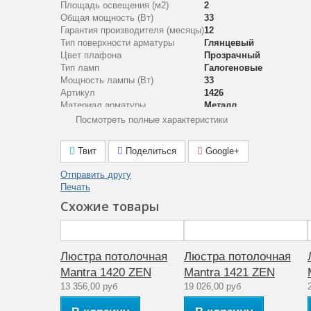
Площадь освещения (м2)
2
Общая мощность (Вт)
33
Гарантия производителя (месяцы)
12
Тип поверхности арматуры
Глянцевый
Цвет плафона
Прозрачный
Тип ламп
Галогеновые
Мощность лампы (Вт)
33
Артикул
1426
Материал арматуры
Металл
Количество ламп
1
Посмотреть полные характеристики
Стиль
модерн
Аналог лампе накаливания (Вт)
40
Твит
Поделиться
Google+
Рабочее напряжение (V)
220
Количество плафонов
1
Отправить другу
Материал плафона
Оптическое стекло
Печать
Коллекция
ZEN
Схожие товары
Люстра потолочная
Люстра потолочная
Mantra 1420 ZEN
Mantra 1421 ZEN
13 356,00 руб
19 026,00 руб