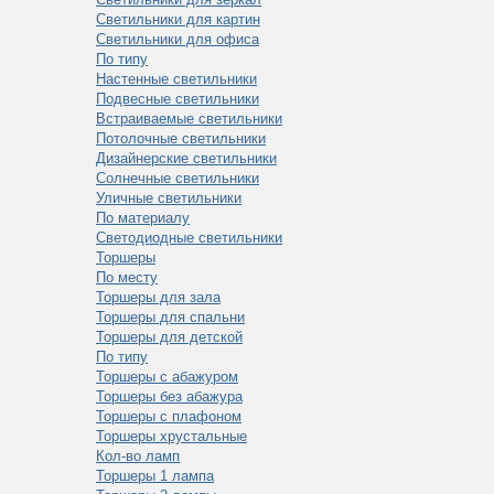
Светильники для картин
Светильники для офиса
По типу
Настенные светильники
Подвесные светильники
Встраиваемые светильники
Потолочные светильники
Дизайнерские светильники
Солнечные светильники
Уличные светильники
По материалу
Светодиодные светильники
Торшеры
По месту
Торшеры для зала
Торшеры для спальни
Торшеры для детской
По типу
Торшеры с абажуром
Торшеры без абажура
Торшеры с плафоном
Торшеры хрустальные
Кол-во ламп
Торшеры 1 лампа