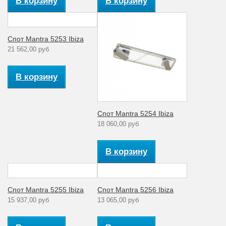
В корзину
В корзину
Степень
пылевлагозащиты
20
пыль (1ая цифра)
Спот Mantra 5253 Ibiza
влага (2ая цифра)
21 562,00 руб
Цвет плафона
Белый
В корзину
Тип поверхности
Матовый
арматуры
Тип ламп
Светодиодная
Спот Mantra 5254 Ibiza
Мощность лампы
18 060,00 руб
5
(Вт)
Артикул
5251
В корзину
Материал
Дюралюминий
арматуры
Спот Mantra 5255 Ibiza
Спот Mantra 5256 Ibiza
Стиль
Хай-тек
15 937,00 руб
13 065,00 руб
4+1
декорированная