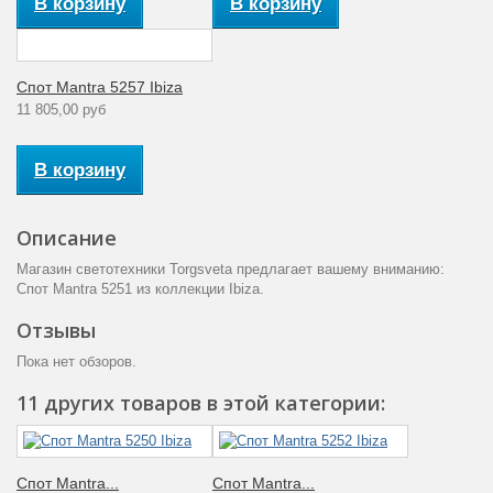
Количество ламп
В корзину
В корзину
подсветка 20 Вт
(1400lm)
Аналог лампе
40
Спот Mantra 5257 Ibiza
накаливания (Вт)
11 805,00 руб
Рабочее
220
напряжение (V)
В корзину
Количество
4
плафонов
Описание
Комнатная
Диапазон рабочих
Магазин светотехники Torgsveta предлагает вашему вниманию:
температура
температур
Спот Mantra 5251 из коллекции Ibiza.
(4000К)
Отзывы
Материал
Дюралюминий
плафона
Пока нет обзоров.
Коллекция
Ibiza
11 других товаров в этой категории:
Спот Mantra...
Спот Mantra...