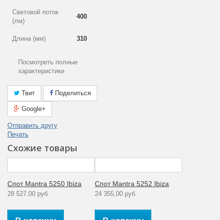
Световой поток
400
(лм)
Длина (мм)
310
Цвет арматуры
Белый
Посмотреть полные
характеристики
Выступ (мм)
105-167
Лампы в
Твит
Поделиться
Да
комплекте
Google+
Площадь
12
Отправить другу
освещения (м2)
Печать
Потолочная
Схожие товары
Тип крепления
планка
Общая мощность
40
(Вт)
Спот Mantra 5250 Ibiza
Спот Mantra 5252 Ibiza
28 527,00 руб
24 355,00 руб
Гарантия
производителя
12
(месяцы)