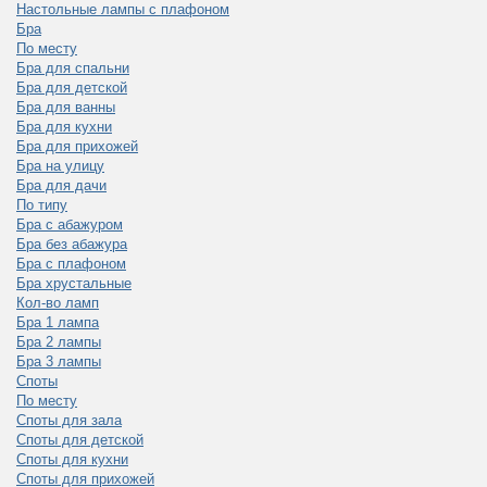
Настольные лампы с плафоном
Бра
По месту
Бра для спальни
Бра для детской
Бра для ванны
Бра для кухни
Бра для прихожей
Бра на улицу
Бра для дачи
По типу
Бра с абажуром
Бра без абажура
Бра с плафоном
Бра хрустальные
Кол-во ламп
Бра 1 лампа
Бра 2 лампы
Бра 3 лампы
Споты
По месту
Споты для зала
Споты для детской
Споты для кухни
Споты для прихожей