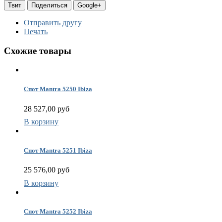
о
Твит
Поделиться
Google+
Отправить другу
(
Печать
Схожие товары
п
в
Г
п
(
Спот Mantra 5250 Ibiza
Ц
28 527,00 руб
Т
В корзину
Спот Mantra 5251 Ibiza
(
25 576,00 руб
В корзину
К
Спот Mantra 5252 Ibiza