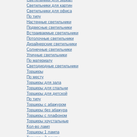
Светильники для картин
Светильники для офиса
По типу
Настенные светильники
Подвесные светильники
Встраиваемые светильники
Потолочные светильники
Дизайнерские светильники
Солнечные светильники
Уличные светильники
По материалу
Светодиодные светильники
Торшеры
По месту
Торшеры для зала
Торшеры для спальни
Торшеры для детской
По типу
Торшеры с абажуром
Торшеры без абажура
Торшеры с плафоном
Торшеры хрустальные
Кол-во ламп
Торшеры 1 лампа