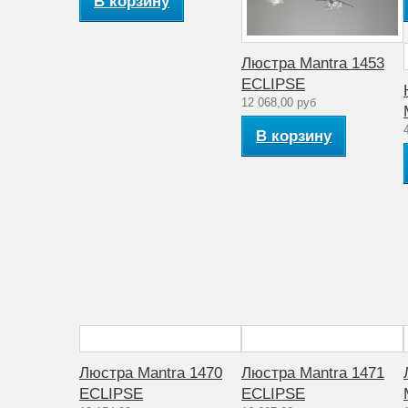
В корзину
Стиль
модерн
Рабочее напряжение (V)
220
Люстра Mantra 1453
Аналог лампе накаливания (Вт)
ECLIPSE
40
12 068,00 руб
Материал плафона
Оптическое стекло
В корзину
Коллекция
ECLIPSE
Люстра Mantra 1470
Люстра Mantra 1471
ECLIPSE
ECLIPSE