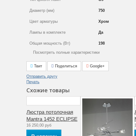
Диаметр (мм)
750
Цвет арматуры
Хром
Лампы в комплекте
Да
Общая мощность (Вт)
198
Посмотреть полные характеристики
Гарантия производителя (месяцы)
12
Тип поверхности арматуры
Глянцевый
Твит
Поделиться
Google+
Цвет плафона
Неокрашенный
Отправить другу
Печать
Тип ламп
Галогеновые
Схожие товары
Мощность лампы (Вт)
33
Артикул
1451
Люстра потолочная
Mantra 1452 ECLIPSE
Материал арматуры
Металл
16 250,00 руб
Количество ламп
6