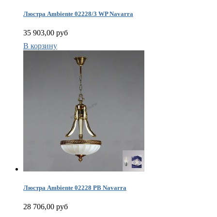
Люстра Ambiente 02228/3 WP Navarra
А
н
35 903,00 руб
Р
н
В корзину
К
р
т
Люстра Ambiente 02228 PB Navarra
28 706,00 руб