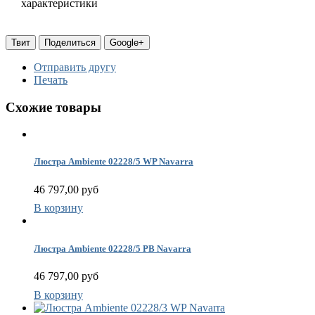
характеристики
Т
С
т
Твит
Поделиться
Google+
Отправить другу
(
Печать
Г
п
Схожие товары
(
п
в
Люстра Ambiente 02228/5 WP Navarra
Ц
46 797,00 руб
Т
В корзину
Люстра Ambiente 02228/5 PB Navarra
(
46 797,00 руб
В корзину
К