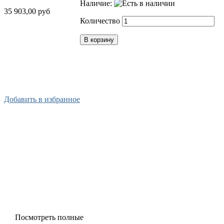
Наличие:
35 903,00 руб
Количество
В корзину
Х
Купить в 1 клик
Добавить в избранное
В
Т
Т
С
(
Д
Ц
к
Посмотреть полные
о