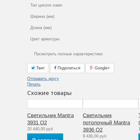
Тип цоколя ламп
Ширина (мм)
Длина (мм)
Цвет арматуры
Лампы в комплекте
Посмотреть полные характеристики
Площадь освещения (м2)
Твит
Поделиться
Google+
Степень пылевлагозащиты (IP) пыль (1ая цифра) влага (
цифра)
Отправить другу
Печать
Общая мощность (Вт)
Схожие товары
Гарантия производителя (месяцы)
Цвет плафона
Светильник Mantra
Светильник
3931 O2
потолочный Mantra
Тип поверхности арматуры
20 440,00 руб
3936 O2
Тип ламп
9 436,00 руб