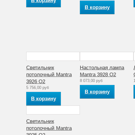
В корзину
Мощность лампы (Вт)
В корзину
Материал арматуры
Артикул
Стиль
Количество ламп
Аналог лампе накаливания (Вт)
Светильник
Настольная лампа
Рабочее напряжение (V)
потолочный Mantra
Mantra 3928 O2
8 073,00 руб
3926 O2
Количество плафонов
5 756,00 руб
В корзину
Диапазон рабочих температур
В корзину
Материал плафона
Коллекция
Светильник
потолочный Mantra