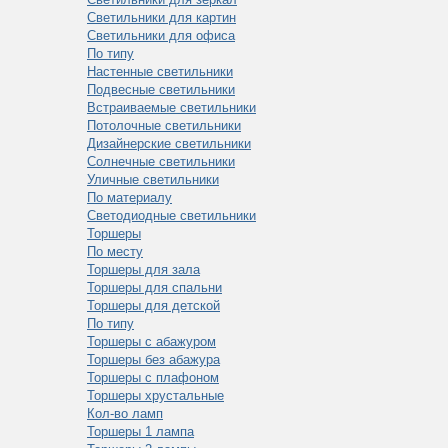
Светильники для картин
Светильники для офиса
По типу
Настенные светильники
Подвесные светильники
Встраиваемые светильники
Потолочные светильники
Дизайнерские светильники
Солнечные светильники
Уличные светильники
По материалу
Светодиодные светильники
Торшеры
По месту
Торшеры для зала
Торшеры для спальни
Торшеры для детской
По типу
Торшеры с абажуром
Торшеры без абажура
Торшеры с плафоном
Торшеры хрустальные
Кол-во ламп
Торшеры 1 лампа