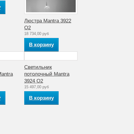
у
Люстра Mantra 3922
O2
18 734,00 руб
В корзину
Светильник
antra
потолочный Mantra
3924 O2
15 497,00 руб
у
В корзину