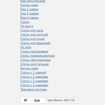
Бра хрустальные
Кол-во ламп
Бра 1 лампа
Бра 2 лампы
Бра 3 лампы
Споты
По месту
Споты для зала
Споты для детской
Споты для кухни
Споты для прихожей
По типу
Споты галогеновые
Споты люминесцентные
Споты светодиодные
Споты хрустальные
Кол-во ламп
Споты с 1 лампой
Споты с 2 лампами
Споты с 3 лампами
Споты с 4 лампами
Трековые системы
Бра
Бра Mantra 3927 O2