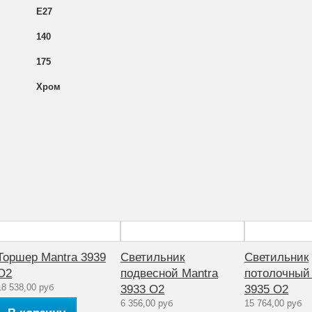
E27
140
175
Хром
Да
2 — 3
2ая
20
33
12
Белый/неокрашенный
Торшер Mantra 3939
Светильник
Светильник
O2
подвесной Mantra
потолочный
Глянцевый
18 538,00 руб
3933 O2
3935 O2
Галогенные
6 356,00 руб
15 764,00 руб