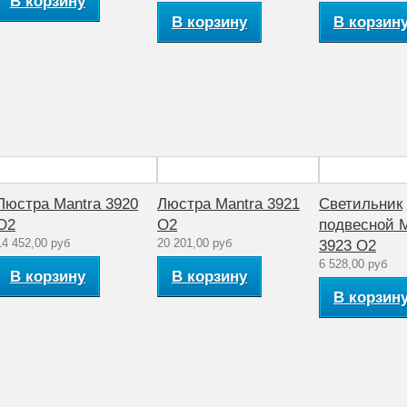
В корзину
33
В корзину
В корзин
Металл
3927
модерн
1
40
Люстра Mantra 3920
Люстра Mantra 3921
Светильник
220
O2
O2
подвесной M
14 452,00 руб
20 201,00 руб
3923 O2
1
6 528,00 руб
В корзину
В корзину
Комнатная
температура
В корзин
Стекло
O2