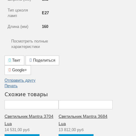
Тип цоколя
E27
ламп
Длина (мм)
160
Цвет арматуры
Матовый хром
Посмотреть полные
характеристики
Лампы в
Нет
комплекте
Твит
Поделиться
Площадь
Google+
освещения
3
(м2)
Отправить другу
Печать
Общая
13
мощность (Вт)
Схожие товары
Гарантия
производителя
12
(месяцы)
Светильник Mantra 3704
Светильник Mantra 3684
Lua
Lua
Тип
14 531,00 руб
13 812,00 руб
поверхности
Глянцевый
арматуры