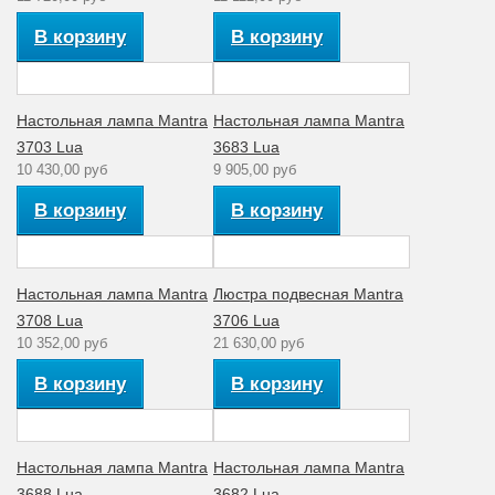
Количество
1
В корзину
В корзину
плафонов
Диапазон
Комнатная
рабочих
температура
Настольная лампа Mantra
Настольная лампа Mantra
температур
3703 Lua
3683 Lua
Материал
10 430,00 руб
9 905,00 руб
Органза
плафона
В корзину
В корзину
Коллекция
Lua
Настольная лампа Mantra
Люстра подвесная Mantra
3708 Lua
3706 Lua
10 352,00 руб
21 630,00 руб
В корзину
В корзину
Настольная лампа Mantra
Настольная лампа Mantra
3688 Lua
3682 Lua