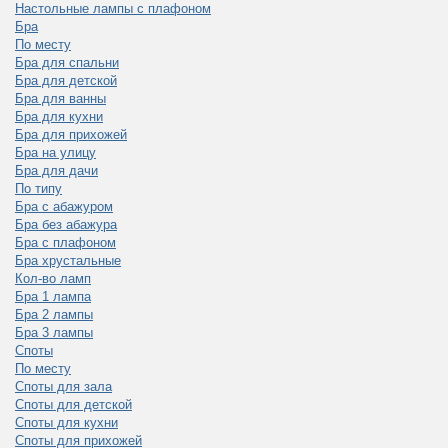
Настольные лампы с плафоном
Бра
По месту
Бра для спальни
Бра для детской
Бра для ванны
Бра для кухни
Бра для прихожей
Бра на улицу
Бра для дачи
По типу
Бра с абажуром
Бра без абажура
Бра с плафоном
Бра хрустальные
Кол-во ламп
Бра 1 лампа
Бра 2 лампы
Бра 3 лампы
Споты
По месту
Споты для зала
Споты для детской
Споты для кухни
Споты для прихожей