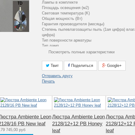
Лампы в комплекте
Площадь освещения (м2)
Световая температура (K)
Общая мощность (Вт)
Гарантия производителя (месяцы)
Степень пылевлагозащиты пыль (1ая цифра) влаг
цифра)
Тип поверхности арматуры
Тип ламп
Мощность лампы (Вт)
Посмотреть полные характеристики
Артикул
Материал арматуры
Твит
Поделиться
Google+
Количество ламп
Стиль
Отправить другу
Аналог лампе накаливания (Вт)
Печать
Рабочее напряжение (V)
Количество плафонов
Диапазон рабочих температур
Материал плафона
Коллекция
Интерьер
Люстра Ambiente Leon
Люстра Ambiente Leon
Люстра Ambi
2128/16 PB New leaf
2128/12+12 PB Honey
2128/12+12
179 745,00 руб
leaf
leaf