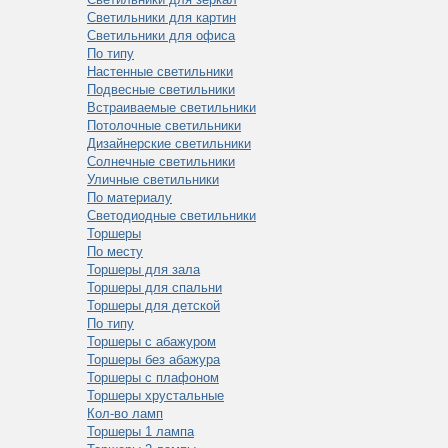
Светильники для картин
Светильники для офиса
По типу
Настенные светильники
Подвесные светильники
Встраиваемые светильники
Потолочные светильники
Дизайнерские светильники
Солнечные светильники
Уличные светильники
По материалу
Светодиодные светильники
Торшеры
По месту
Торшеры для зала
Торшеры для спальни
Торшеры для детской
По типу
Торшеры с абажуром
Торшеры без абажура
Торшеры с плафоном
Торшеры хрустальные
Кол-во ламп
Торшеры 1 лампа