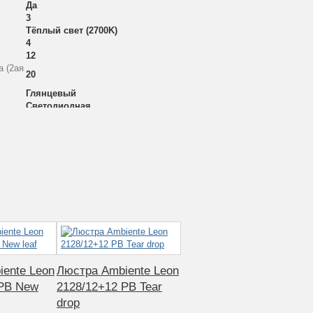
Да
3
Тёплый свет (2700K)
4
12
а (2ая
20
Глянцевый
Светодиодная
4
2128/1 PB Tear drop
Металл
1
Классика
60
220
Без плафонов
Комнатная температура
Хрусталь Asfour
Leon
Для спальни, гостиной, зала,
ente Leon
кабинета
Люстра Ambiente Leon
 PB New
2128/12+12 PB Tear
drop