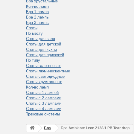
Бра хрустальные
Кол-во ламп
Бра 1 лампа
Бра 2 лампы
Бра 3 лампы
Споты
По месту
Споты для зала
Споты для детской
Споты для кухни
Споты для прихожей
По типу
Споты галогеновые
Споты люминесцентные
Споты светодиодные
Споты хрустальные
Кол-во ламп
Споты с 1 лампой
Споты с 2 лампами
Споты с 3 лампами
Споты с 4 лампами
Трековые системы
Бра
Бра Ambiente Leon 2128/1 PB Tear drop