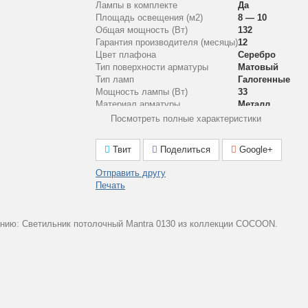
Лампы в комплекте
Да
Площадь освещения (м2)
8 — 10
Общая мощность (Вт)
132
Гарантия производителя (месяцы)
12
Цвет плафона
Серебро
Тип поверхности арматуры
Матовый
Тип ламп
Галогенные
Мощность лампы (Вт)
33
Материал арматуры
Металл
Артикул
0130
Посмотреть полные характеристики
Стиль
Современный с
Количество ламп
4
Твит
Поделиться
Google+
Рабочее напряжение (V)
220
Аналог лампе накаливания (Вт)
40
Отправить другу
Количество плафонов
4
Печать
Диапазон рабочих температур
Комнатная тем
Материал плафона
Стекло/Алюми
Коллекция
COCOON
анию: Светильник потолочный Mantra 0130 из коллекции COCOON.