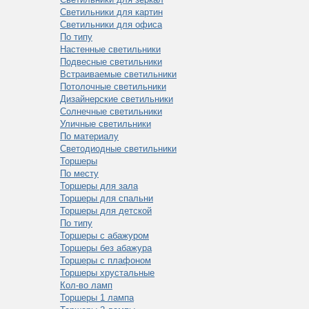
Светильники для картин
Светильники для офиса
По типу
Настенные светильники
Подвесные светильники
Встраиваемые светильники
Потолочные светильники
Дизайнерские светильники
Солнечные светильники
Уличные светильники
По материалу
Светодиодные светильники
Торшеры
По месту
Торшеры для зала
Торшеры для спальни
Торшеры для детской
По типу
Торшеры с абажуром
Торшеры без абажура
Торшеры с плафоном
Торшеры хрустальные
Кол-во ламп
Торшеры 1 лампа