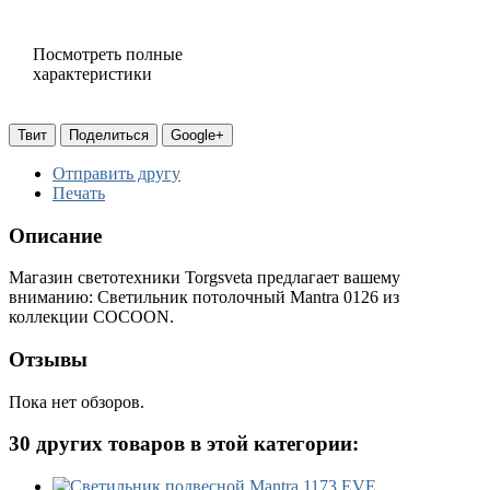
к
Посмотреть полные
характеристики
(
Твит
Поделиться
Google+
м
Г
Отправить другу
п
Печать
(
Описание
Ц
Магазин светотехники Torgsveta предлагает вашему
п
вниманию: Светильник потолочный Mantra 0126 из
коллекции COCOON.
Отзывы
л
Пока нет обзоров.
30 других товаров в этой категории: