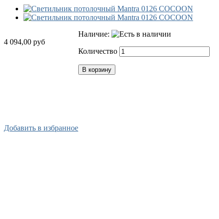
Наличие:
4 094,00 руб
Количество
В корзину
Х
Купить в 1 клик
Добавить в избранное
п
В
Т
Д
Ц