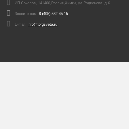
ИП Соколов, 141400,Россия,Химки, ул.Родионова. д 6
Звоните нам:
8 (495) 532-45-15
E-mail:
info@torgsveta.ru