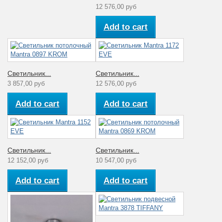
12 576,00 руб
Стиль
Современный
Add to cart
Аналог лампе
накаливания
120
(Вт)
Светильник...
Светильник...
Рабочее
220
напряжение (V)
3 857,00 руб
12 576,00 руб
Диапазон
Add to cart
Add to cart
Комнатная
рабочих
температура
температур
Количество
1
плафонов
Светильник...
Светильник...
12 152,00 руб
10 547,00 руб
Материал
Поликарбонат
плафона
Add to cart
Add to cart
Коллекция
Facete