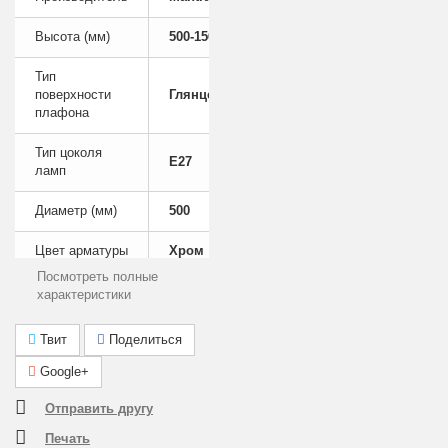
Высота (мм)
500-1500
Тип
поверхности
Глянцевый
плафона
Тип цоколя
E27
ламп
Диаметр (мм)
500
Цвет арматуры
Хром
Посмотреть полные
Лампы в
характеристики
Нет
комплекте
Твит
Поделиться
Площадь
освещения
5 — 6
Google+
(м2)
Отправить другу
Общая
26
Печать
мощность (Вт)