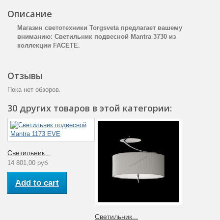
Описание
Гарантия
производителя
12
Магазин светотехники Torgsveta предлагает вашему
(месяцы)
вниманию: Светильник подвесной Mantra 3730 из
коллекции FACETE.
Цвет плафона
Белый
Отзывы
Тип
поверхности
Глянцевый
Пока нет обзоров.
арматуры
30 других товаров в этой категории:
Тип ламп
Энергосберегающие
Мощность
26
лампы (Вт)
Светильник...
Материал
14 801,00 руб
Металл
арматуры
Add to cart
Артикул
3730
Количество
1
ламп
Светильник...