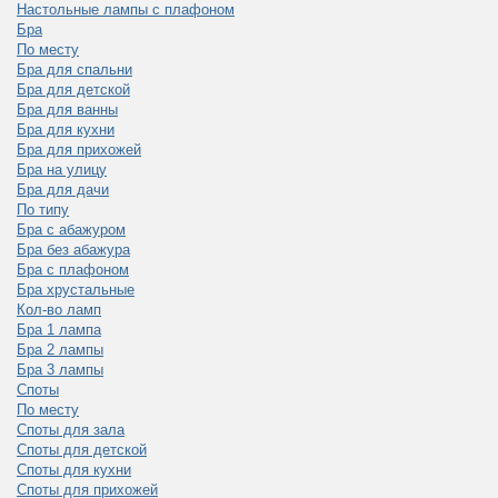
Настольные лампы с плафоном
Бра
По месту
Бра для спальни
Бра для детской
Бра для ванны
Бра для кухни
Бра для прихожей
Бра на улицу
Бра для дачи
По типу
Бра с абажуром
Бра без абажура
Бра с плафоном
Бра хрустальные
Кол-во ламп
Бра 1 лампа
Бра 2 лампы
Бра 3 лампы
Споты
По месту
Споты для зала
Споты для детской
Споты для кухни
Споты для прихожей