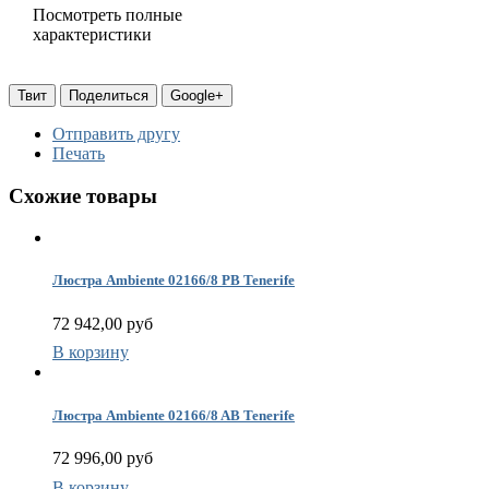
Посмотреть полные
Т
характеристики
о
С
Твит
Поделиться
Google+
т
Отправить другу
Печать
(
Схожие товары
п
в
Г
п
Люстра Ambiente 02166/8 PB Tenerife
(
72 942,00 руб
Ц
Т
В корзину
Люстра Ambiente 02166/8 AB Tenerife
(
72 996,00 руб
В корзину