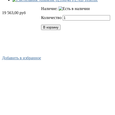
Наличие:
19 563,00 руб
Количество
В корзину
Х
Купить в 1 клик
Добавить в избранное
В
Т
Т
С
(
Д
Ц
к