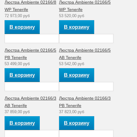
(месяцы)
Люстра Ambiente 02166/8
Люстра Ambiente 02166/5
WP Tenerife
WP Tenerife
Цвет плафона
Песочный
72 973,00 руб
53 520,00 руб
Тип поверхности
Глянцевый
В корзину
В корзину
арматуры
Тип ламп
Светодиодная
Люстра Ambiente 02166/5
Люстра Ambiente 02166/5
Мощность лампы
4
(Вт)
PB Tenerife
AB Tenerife
53 499,00 руб
53 542,00 руб
Материал
Металл
арматуры
В корзину
В корзину
02166/35 PL
Артикул
PB
Люстра Ambiente 02166/3
Люстра Ambiente 02166/3
Количество ламп
3
AB Tenerife
PB Tenerife
Стиль
Классика
37 859,00 руб
37 823,00 руб
Рабочее
В корзину
В корзину
220
напряжение (V)