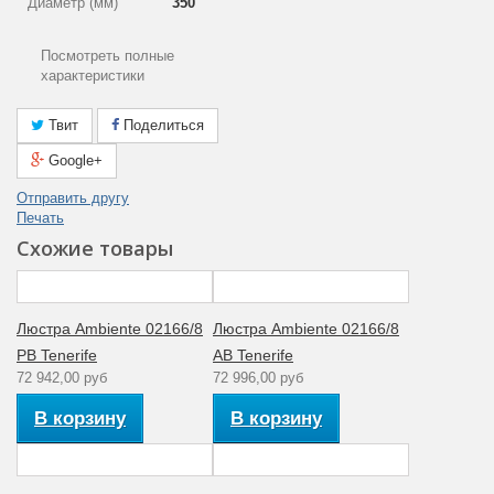
Диаметр (мм)
350
Цвет арматуры
Бронза
Посмотреть полные
характеристики
Лампы в
Да
комплекте
Твит
Поделиться
Тип крепления
На крюк
Google+
Площадь
6
Отправить другу
освещения (м2)
Печать
Световая
Тёплый свет
Схожие товары
температура (K)
(2700K)
Общая мощность
12
(Вт)
Люстра Ambiente 02166/8
Люстра Ambiente 02166/8
PB Tenerife
AB Tenerife
Степень
72 942,00 руб
72 996,00 руб
пылевлагозащиты
20
пыль (1ая цифра)
В корзину
В корзину
влага (2ая цифра)
Гарантия
производителя
12