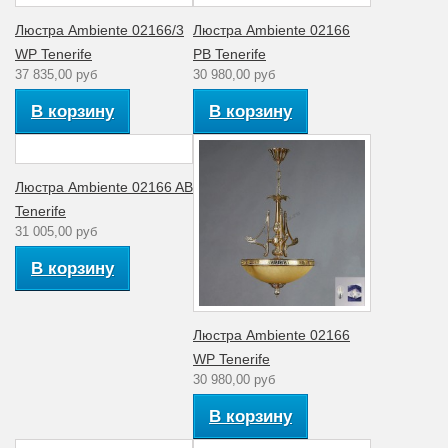
Аналог лампе
40
накаливания (Вт)
Люстра Ambiente 02166/3
Люстра Ambiente 02166
WP Tenerife
PB Tenerife
Количество
1
37 835,00 руб
30 980,00 руб
плафонов
В корзину
В корзину
Диапазон рабочих
Комнатная
температур
температура
Материал
Стекло
Люстра Ambiente 02166 AB
плафона
Tenerife
Коллекция
Tenerife
31 005,00 руб
Для спальни,
В корзину
гостиной,
Интерьер
зала,
кабинета
Люстра Ambiente 02166
WP Tenerife
30 980,00 руб
В корзину