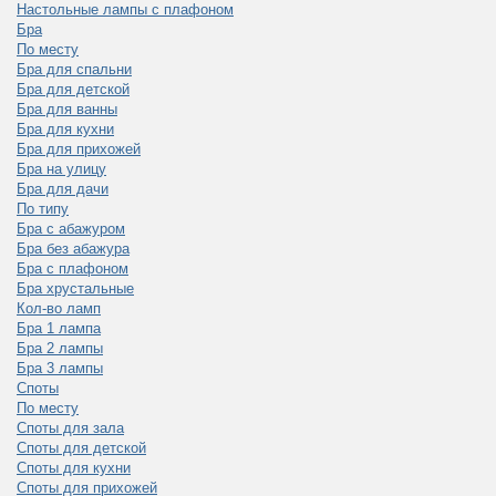
Настольные лампы с плафоном
Бра
По месту
Бра для спальни
Бра для детской
Бра для ванны
Бра для кухни
Бра для прихожей
Бра на улицу
Бра для дачи
По типу
Бра с абажуром
Бра без абажура
Бра с плафоном
Бра хрустальные
Кол-во ламп
Бра 1 лампа
Бра 2 лампы
Бра 3 лампы
Споты
По месту
Споты для зала
Споты для детской
Споты для кухни
Споты для прихожей