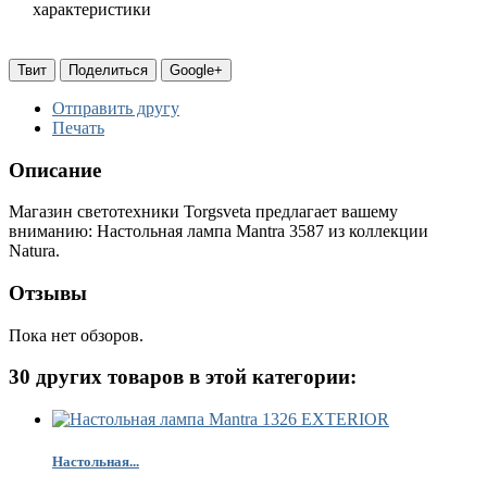
характеристики
(
м
Твит
Поделиться
Google+
Г
п
Отправить другу
(
Печать
Ц
Описание
Магазин светотехники Torgsveta предлагает вашему
п
вниманию: Настольная лампа Mantra 3587 из коллекции
Natura.
Отзывы
л
Пока нет обзоров.
30 других товаров в этой категории:
К
А
Настольная...
н