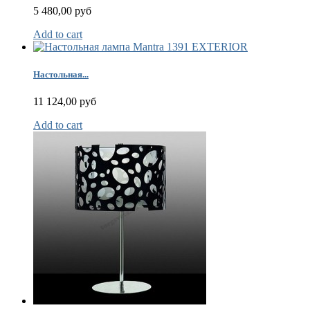
(
5 480,00 руб
Р
Add to cart
(
К
Настольная...
11 124,00 руб
р
т
Add to cart