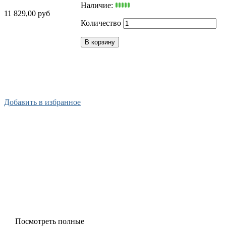
Наличие:
11 829,00 руб
Количество
В корзину
Х
Купить в 1 клик
Добавить в избранное
В
п
Т
Д
Ц
к
Посмотреть полные