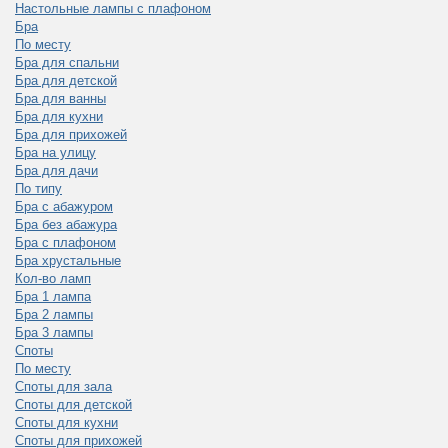
Настольные лампы с плафоном
Бра
По месту
Бра для спальни
Бра для детской
Бра для ванны
Бра для кухни
Бра для прихожей
Бра на улицу
Бра для дачи
По типу
Бра с абажуром
Бра без абажура
Бра с плафоном
Бра хрустальные
Кол-во ламп
Бра 1 лампа
Бра 2 лампы
Бра 3 лампы
Споты
По месту
Споты для зала
Споты для детской
Споты для кухни
Споты для прихожей