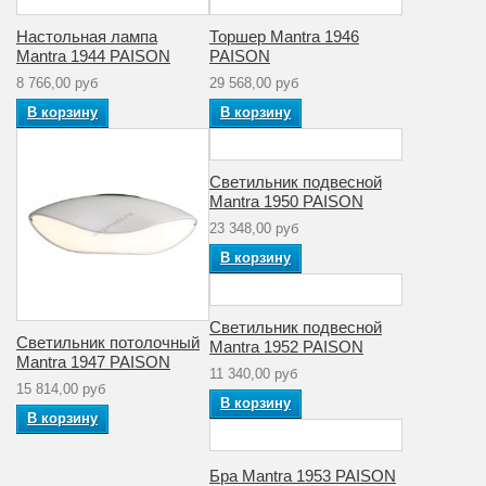
3
ламп
Настольная лампа
Торшер Mantra 1946
Mantra 1944 PAISON
PAISON
Стиль
модерн
8 766,00 руб
29 568,00 руб
Аналог лампе
В корзину
В корзину
накаливания
60
(Вт)
Светильник подвесной
Рабочее
220
Mantra 1950 PAISON
напряжение (V)
23 348,00 руб
Количество
В корзину
1
плафонов
Материал
Поликарбонат
Светильник подвесной
плафона
Светильник потолочный
Mantra 1952 PAISON
Mantra 1947 PAISON
11 340,00 руб
Коллекция
PAISON
15 814,00 руб
В корзину
В корзину
Бра Mantra 1953 PAISON