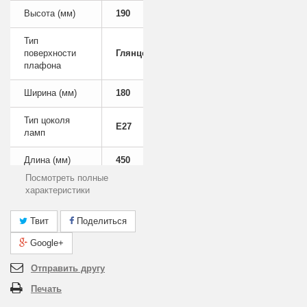
Высота (мм)
190
Тип
поверхности
Глянцевый
плафона
Ширина (мм)
180
Тип цоколя
E27
ламп
Длина (мм)
450
Посмотреть полные
Цвет арматуры
Белый
характеристики
Лампы в
Твит
Поделиться
Нет
комплекте
Google+
Площадь
освещения
5
Отправить другу
(м2)
Печать
Общая