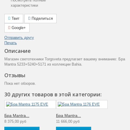
Посмотреть полные
Цвет арматуры
Тёмно-коричневый
характеристики
Используется два
типа ламп
Твит
Поделиться
Энергосберегающая
Примечание
Google+
E27x13W
Светодиодная
Отправить другу
LEDx3W
Печать
Лампы в
Описание
Светодиодная
комплекте
Магазин светотехники Torgsveta предлагает вашему вниманию: Бра
Mantra 5233+5240+5171 из коллекции Bahia.
Тип крепления
Монтажная пластина
Отзывы
Площадь
3 — 4
освещения (м2)
Пока нет обзоров.
Световая
Холодный свет
30 других товаров в этой категории:
температура (K)
(4000К)
Общая мощность
16
(Вт)
Бра Mantra...
Бра Mantra...
8 375,00 руб
11 666,00 руб
Степень
пылевлагозащиты
20