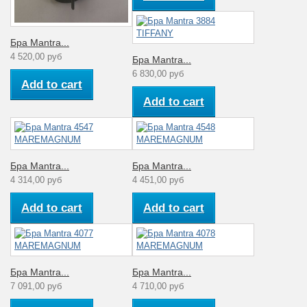
Количество ламп
2
Рабочее
220
Бра Mantra...
напряжение (V)
4 520,00 руб
Бра Mantra...
Аналог лампе
6 830,00 руб
65/25
накаливания (Вт)
Add to cart
Add to cart
Количество
1
плафонов
Диапазон рабочих
Комнатная
температур
температура
Бра Mantra...
Бра Mantra...
Материал
4 314,00 руб
4 451,00 руб
Текстиль
плафона
Add to cart
Add to cart
Коллекция
Bahia
Для спальни,
Интерьер
гостиной, зала,
кабинета
Бра Mantra...
Бра Mantra...
7 091,00 руб
4 710,00 руб