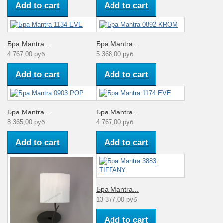
пыль (1ая цифра)
Add to cart
Add to cart
влага (2ая цифра)
Гарантия
производителя
12
Бра Mantra...
Бра Mantra...
(месяцы)
4 767,00 руб
5 368,00 руб
Цвет плафона
Черный
Add to cart
Add to cart
Тип поверхности
Матовый
арматуры
Энергосберегающая/
Бра Mantra...
Бра Mantra...
Тип ламп
Светодиодная
8 365,00 руб
4 767,00 руб
Мощность лампы
Add to cart
Add to cart
13/3
(Вт)
Материал
Металл
арматуры
Бра Mantra...
Артикул
5233+5240+5171
13 377,00 руб
Стиль
Современный
Add to cart