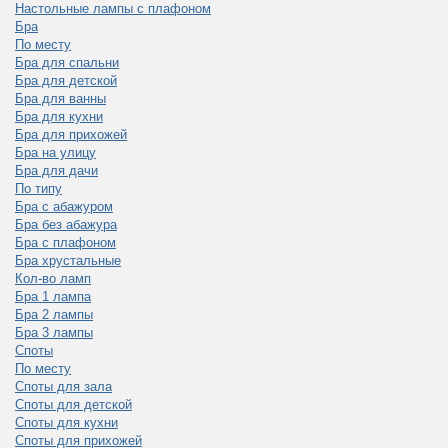
Настольные лампы с плафоном
Бра
По месту
Бра для спальни
Бра для детской
Бра для ванны
Бра для кухни
Бра для прихожей
Бра на улицу
Бра для дачи
По типу
Бра с абажуром
Бра без абажура
Бра с плафоном
Бра хрустальные
Кол-во ламп
Бра 1 лампа
Бра 2 лампы
Бра 3 лампы
Споты
По месту
Споты для зала
Споты для детской
Споты для кухни
Споты для прихожей