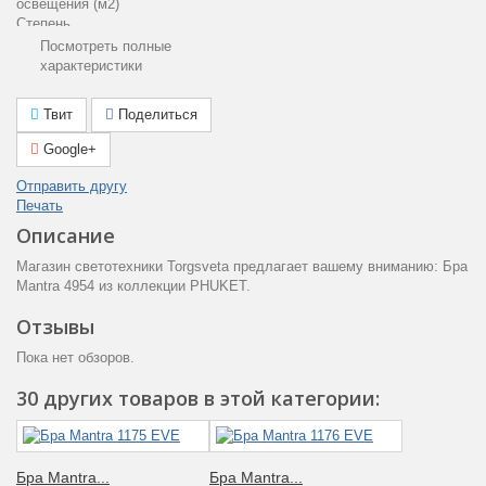
освещения (м2)
Степень
пылевлагозащиты
Посмотреть полные
(IP) пыль (1ая
20
характеристики
цифра) влага (2ая
цифра)
Твит
Поделиться
Гарантия
производителя
12
Google+
(месяцы)
Тип поверхности
Отправить другу
Матовый
арматуры
Печать
Цвет плафона
Белый
Описание
Тип ламп
Светодиодная
Мощность лампы
Магазин светотехники Torgsveta предлагает вашему вниманию: Бра
7
(Вт)
Mantra 4954 из коллекции PHUKET.
Артикул
4954
Материал
Отзывы
Металл
арматуры
Количество ламп
1
Пока нет обзоров.
Стиль
Хай-тек
30 других товаров в этой категории:
Рабочее
220
напряжение (V)
Аналог лампе
60
накаливания (Вт)
Количество
Бра Mantra...
Бра Mantra...
1