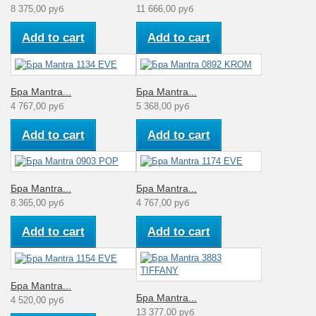
плафонов
8 375,00 руб
11 666,00 руб
Комнатная
Диапазон рабочих
температура
Add to cart
Add to cart
температур
теплый свет
(3000К)
Материал
Металл
плафона
Бра Mantra...
Бра Mantra...
Коллекция
PHUKET
4 767,00 руб
5 368,00 руб
Add to cart
Add to cart
Бра Mantra...
Бра Mantra...
8 365,00 руб
4 767,00 руб
Add to cart
Add to cart
Бра Mantra...
Бра Mantra...
4 520,00 руб
13 377,00 руб