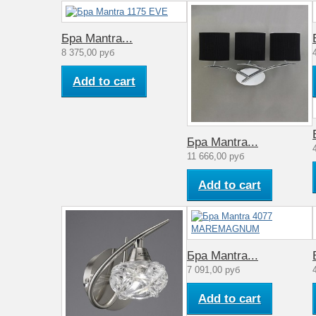
Мощность лампы (Вт)
Артикул
Бра Mantra...
Материал арматуры
8 375,00 руб
Стиль
Add to cart
Количество ламп
Рабочее напряжение (V)
Бра Mantra...
Аналог лампе накаливания (Вт)
11 666,00 руб
Количество плафонов
Add to cart
Диапазон рабочих температур
Материал плафона
Бра Mantra...
Коллекция
7 091,00 руб
Add to cart