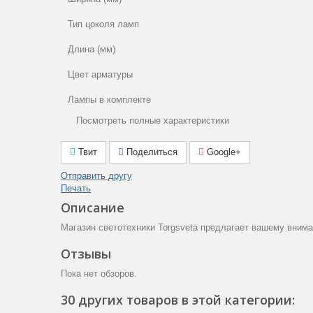
Тип цоколя ламп
Длина (мм)
Цвет арматуры
Лампы в комплекте
Посмотреть полные характеристики
Площадь освещения (м2)
Общая мощность (Вт)
Твит
Поделиться
Google+
Степень пылевлагозащиты (IP) пыль (1ая цифра) влага (
Отправить другу
цифра)
Печать
Описание
Гарантия производителя (месяцы)
Магазин светотехники Torgsveta предлагает вашему вним
Цвет плафона
Отзывы
Тип поверхности арматуры
Пока нет обзоров.
Тип ламп
30 других товаров в этой категории: