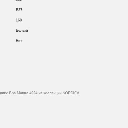
E27
160
Белый
Нет
4 — 5
23
2ая
20
12
анию: Бра Mantra 4924 из коллекции NORDICA.
Белый
Матовый
Энергосберегающие