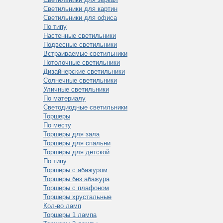
Светильники для картин
Светильники для офиса
По типу
Настенные светильники
Подвесные светильники
Встраиваемые светильники
Потолочные светильники
Дизайнерские светильники
Солнечные светильники
Уличные светильники
По материалу
Светодиодные светильники
Торшеры
По месту
Торшеры для зала
Торшеры для спальни
Торшеры для детской
По типу
Торшеры с абажуром
Торшеры без абажура
Торшеры с плафоном
Торшеры хрустальные
Кол-во ламп
Торшеры 1 лампа