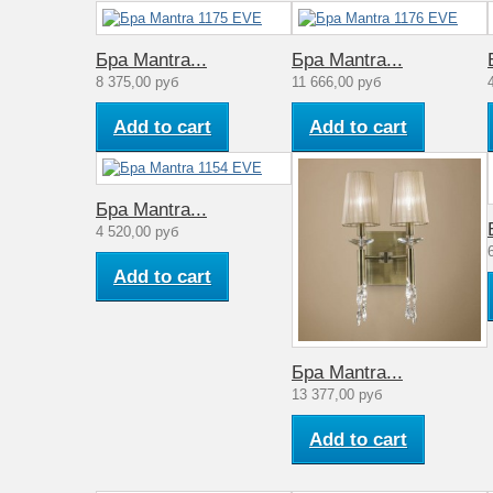
Мощность лампы (Вт)
Артикул
Бра Mantra...
Бра Mantra...
Материал арматуры
8 375,00 руб
11 666,00 руб
Стиль
Add to cart
Add to cart
Количество ламп
Рабочее напряжение (V)
Бра Mantra...
4 520,00 руб
Аналог лампе накаливания (Вт)
Add to cart
Количество плафонов
Диапазон рабочих температур
Бра Mantra...
Материал плафона
13 377,00 руб
Коллекция
Add to cart