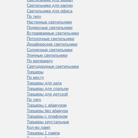
Светильники для картин
Светильники для офиса
По типу
Настенные светильники
Подвесные светильники
Встраиваемые светильники
Потолочные светильники
Дизайнерские светильники
Солнечные светильники
Уличные светильники
По материалу
Светодиодные светильники
Торшеры
По месту
Торшеры для зала
Торшеры для спальни
Торшеры для детской
По типу
Торшеры с абажуром
Торшеры без абажура
Торшеры с плафоном
Торшеры хрустальные
Кол-во ламп
Торшеры 1 лампа