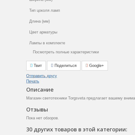
Тип цоколя ламп
Длина (мм)
Цвет арматуры
Лампы в комплекте
Посмотреть полные характеристики
Площадь освещения (м2)
Общая мощность (Вт)
Твит
Поделиться
Google+
Степень пылевлагозащиты (IP) пыль (1ая цифра) влага (
Отправить другу
цифра)
Печать
Описание
Гарантия производителя (месяцы)
Магазин светотехники Torgsveta предлагает вашему внима
Цвет плафона
Отзывы
Тип поверхности арматуры
Пока нет обзоров.
Тип ламп
30 других товаров в этой категории: