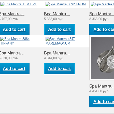
40
0818
Бра Mantra...
Бра Mantra...
Бра Mantra..
Металл
4 767,00 руб
5 368,00 руб
8 365,00 руб
модерн
Add to cart
Add to cart
Add to car
1
220
Бра Mantra...
Бра Mantra...
40
6 830,00 руб
4 314,00 руб
1
Add to cart
Add to cart
Комнатная
температура
Бра Mantra..
Стекло
4 451,00 руб
BALI
Add to car