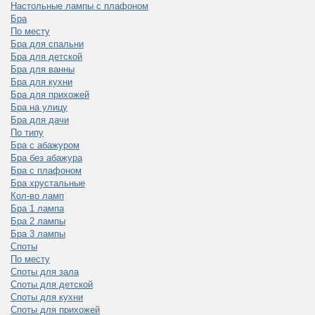
Настольные лампы с плафоном
Бра
По месту
Бра для спальни
Бра для детской
Бра для ванны
Бра для кухни
Бра для прихожей
Бра на улицу
Бра для дачи
По типу
Бра с абажуром
Бра без абажура
Бра с плафоном
Бра хрустальные
Кол-во ламп
Бра 1 лампа
Бра 2 лампы
Бра 3 лампы
Споты
По месту
Споты для зала
Споты для детской
Споты для кухни
Споты для прихожей