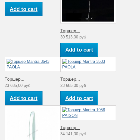
Текстиль
плафона
Add to cart
Коллекция
Habana
Для спальни,
Интерьер
гостиной, зала,
кабинета
Торшер...
30 513,00 руб
Add to cart
Торшер...
Торшер...
23 685,00 руб
23 685,00 руб
Add to cart
Add to cart
Торшер...
34 141,00 руб