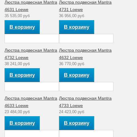
Тип ламп
Энергосберегающие
Люстра подвесная Mantra
Люстра подвесная Mantra
4631 Loewe
4731 Loewe
Мощность лампы
13
35 535,00 руб
36 956,00 руб
(Вт)
В корзину
В корзину
Артикул
4639
Материал
Металл
арматуры
Люстра подвесная Mantra
Люстра подвесная Mantra
Количество ламп
3
4732 Loewe
4632 Loewe
38 241,00 руб
36 770,00 руб
Стиль
Современный
В корзину
В корзину
Аналог лампе
65
накаливания (Вт)
Рабочее
220
Люстра подвесная Mantra
Люстра подвесная Mantra
напряжение (V)
4633 Loewe
4733 Loewe
Количество
23 484,00 руб
24 423,00 руб
1
плафонов
В корзину
В корзину
Диапазон рабочих
Комнатная
температур
температура