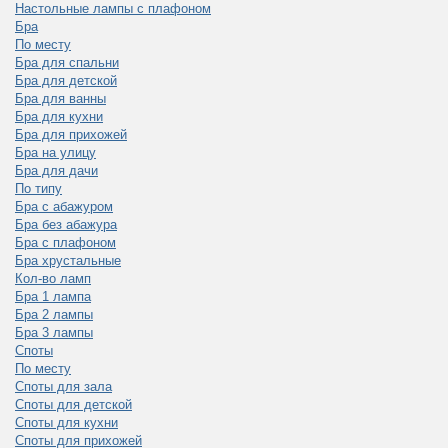
Настольные лампы с плафоном
Бра
По месту
Бра для спальни
Бра для детской
Бра для ванны
Бра для кухни
Бра для прихожей
Бра на улицу
Бра для дачи
По типу
Бра с абажуром
Бра без абажура
Бра с плафоном
Бра хрустальные
Кол-во ламп
Бра 1 лампа
Бра 2 лампы
Бра 3 лампы
Споты
По месту
Споты для зала
Споты для детской
Споты для кухни
Споты для прихожей