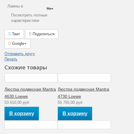
Лампы в
Нет
комплекте
Посмотреть полные
характеристики
Площадь
9
освещения (м2)
Твит
Поделиться
Общая мощность
39
Google+
(Вт)
Отправить другу
Степень
Печать
пылевлагозащиты
(IP) пыль (1ая
20
Схожие товары
цифра) влага (2ая
цифра)
Гарантия
Люстра подвесная Mantra
Люстра подвесная Mantra
производителя
12
4630 Loewe
4730 Loewe
(месяцы)
53 610,00 руб
55 755,00 руб
Цвет плафона
Белый
В корзину
В корзину
Тип поверхности
Глянцевый
арматуры