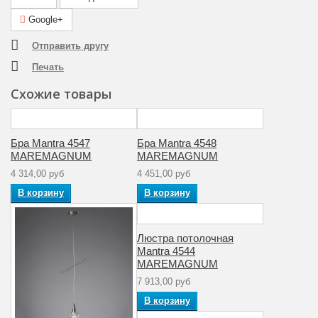
Площадь
Google+
освещения
2
(м2)
Отправить другу
Печать
Общая
33
мощность (Вт)
Схожие товары
Гарантия
производителя
12
(месяцы)
Бра Mantra 4547
Бра Mantra 4548
MAREMAGNUM
MAREMAGNUM
Цвет плафона
Прозрачный
4 314,00 руб
4 451,00 руб
В корзину
В корзину
Тип ламп
Галогеновые
Мощность
33
лампы (Вт)
Люстра потолочная
Mantra 4544
Материал
MAREMAGNUM
Металл
арматуры
7 913,00 руб
В корзину
Артикул
4549