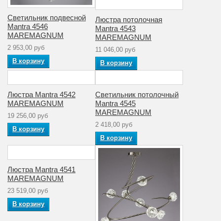
Количество
1
Светильник подвесной
ламп
Люстра потолочная
Mantra 4546
Mantra 4543
MAREMAGNUM
MAREMAGNUM
Стиль
модерн
2 953,00 руб
11 046,00 руб
Аналог лампе
В корзину
В корзину
накаливания
40
(Вт)
Люстра Mantra 4542
Светильник потолочный
Рабочее
220
MAREMAGNUM
Mantra 4545
напряжение (V)
MAREMAGNUM
19 256,00 руб
Количество
2 418,00 руб
В корзину
1
плафонов
В корзину
Материал
Стекло
плафона
Люстра Mantra 4541
MAREMAGNUM
Коллекция
MAREMAGNUM
23 519,00 руб
В корзину