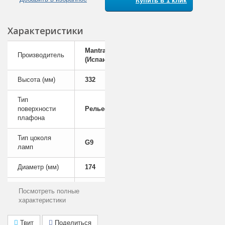
Купить в 1 клик
Характеристики
Mantra
Производитель
(Испания)
Высота (мм)
332
Тип
поверхности
Рельефный
плафона
Тип цоколя
G9
ламп
Диаметр (мм)
174
Цвет арматуры
Матовый хром
Посмотреть полные
характеристики
Лампы в
Да
комплекте
Твит
Поделиться