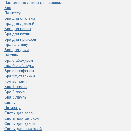
Настольные лампы с плафоном
Бра
По месту
Бра для спальни
Бра для детской
Бра для ванны
Бра для кухни
Бра для прихожей
Бра на улицу
Бра для дачи
По типу
Бра с абажуром
Бра без абажура
Бра с плафоном
Бра хрустальные
Кол-во ламп
Бра 1 лампа
Бра 2 лампы
Бра 3 лампы
Споты
По месту
Споты для зала
Споты для детской
Споты для кухни
Споты для прихожей