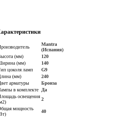
арактеристики
Mantra
Производитель
(Испания)
ысота (мм)
120
Ширина (мм)
140
ип цоколя ламп
G9
лина (мм)
240
вет арматуры
Бронза
ампы в комплекте
Да
Площадь освещения
2
м2)
Общая мощность
40
Вт)
арантия
роизводителя
12
месяцы)