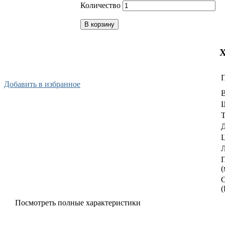
Количество
В корзину
Х
Купить в 1 клик
Добавить в избранное
В
Т
Д
Ц
Л
(
(
Г
Посмотреть полные характеристики
п
(