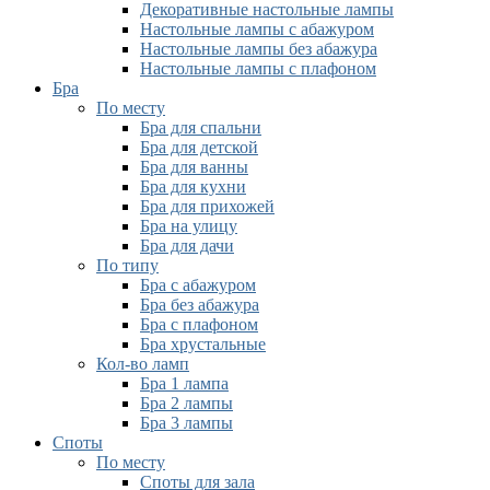
Декоративные настольные лампы
Настольные лампы с абажуром
Настольные лампы без абажура
Настольные лампы с плафоном
Бра
По месту
Бра для спальни
Бра для детской
Бра для ванны
Бра для кухни
Бра для прихожей
Бра на улицу
Бра для дачи
По типу
Бра с абажуром
Бра без абажура
Бра с плафоном
Бра хрустальные
Кол-во ламп
Бра 1 лампа
Бра 2 лампы
Бра 3 лампы
Споты
По месту
Споты для зала