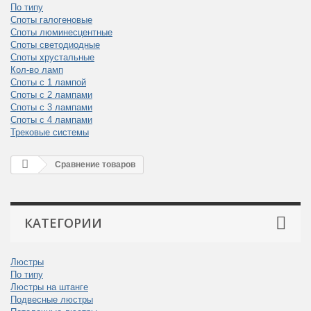
По типу
Споты галогеновые
Споты люминесцентные
Споты светодиодные
Споты хрустальные
Кол-во ламп
Споты с 1 лампой
Споты с 2 лампами
Споты с 3 лампами
Споты с 4 лампами
Трековые системы
Сравнение товаров
КАТЕГОРИИ
Люстры
По типу
Люстры на штанге
Подвесные люстры