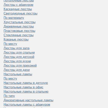
Потолочные люстры
Люстры с абажуром
Каскадные люстры
Светодиодные люстры
По материалу
Хрустальные люстры
Деревянные люстры
Пластиковые люстры
Стеклянные люстры
Кованые люстры
По месту
Люстры для зала
Люстры для спальни
Люстры для детской
Люстры для кухни
Люстры для прихожей
Люстры для дачи
Настольные лампы
По месту
Настольные лампы в детскую
Настольные лампы в офис
Настольные лампы в спальню
По типу
Декоративные настольные лампы
Настольные лампы с абажуром