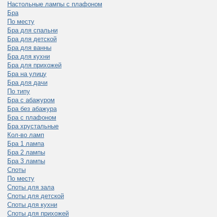
Настольные лампы с плафоном
Бра
По месту
Бра для спальни
Бра для детской
Бра для ванны
Бра для кухни
Бра для прихожей
Бра на улицу
Бра для дачи
По типу
Бра с абажуром
Бра без абажура
Бра с плафоном
Бра хрустальные
Кол-во ламп
Бра 1 лампа
Бра 2 лампы
Бра 3 лампы
Споты
По месту
Споты для зала
Споты для детской
Споты для кухни
Споты для прихожей