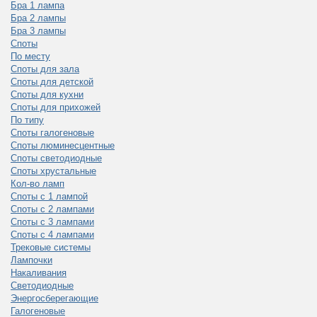
Бра 1 лампа
Бра 2 лампы
Бра 3 лампы
Споты
По месту
Споты для зала
Споты для детской
Споты для кухни
Споты для прихожей
По типу
Споты галогеновые
Споты люминесцентные
Споты светодиодные
Споты хрустальные
Кол-во ламп
Споты с 1 лампой
Споты с 2 лампами
Споты с 3 лампами
Споты с 4 лампами
Трековые системы
Лампочки
Накаливания
Светодиодные
Энергосберегающие
Галогеновые