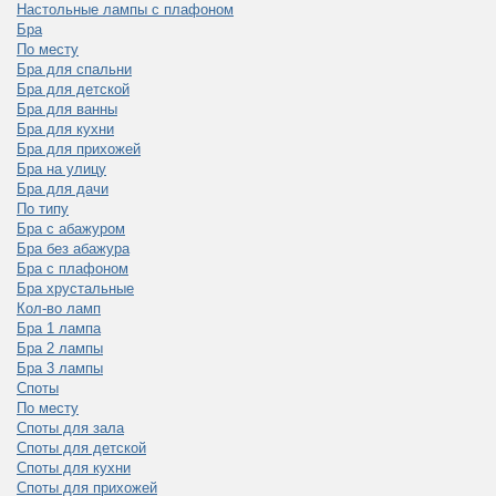
Настольные лампы с плафоном
Бра
По месту
Бра для спальни
Бра для детской
Бра для ванны
Бра для кухни
Бра для прихожей
Бра на улицу
Бра для дачи
По типу
Бра с абажуром
Бра без абажура
Бра с плафоном
Бра хрустальные
Кол-во ламп
Бра 1 лампа
Бра 2 лампы
Бра 3 лампы
Споты
По месту
Споты для зала
Споты для детской
Споты для кухни
Споты для прихожей