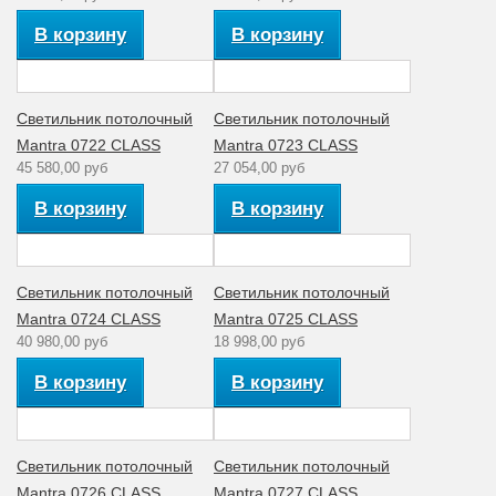
220
напряжение (V)
В корзину
В корзину
Материал
Хрусталь/
плафона
Стекло
Коллекция
CLASS
Светильник потолочный
Светильник потолочный
Mantra 0722 CLASS
Mantra 0723 CLASS
45 580,00 руб
27 054,00 руб
В корзину
В корзину
Светильник потолочный
Светильник потолочный
Mantra 0724 CLASS
Mantra 0725 CLASS
40 980,00 руб
18 998,00 руб
В корзину
В корзину
Светильник потолочный
Светильник потолочный
Mantra 0726 CLASS
Mantra 0727 CLASS