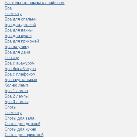
Настольные лампы с плафоном
Бра
По месту
Бра для спальни
Бра для детской
Бра для ванны
Бра для кухни
Бра для прихожей
Бра на улицу
Бра для дачи
По типу
Бра с абажуром
Бра без абажура
Бра с плафоном
Бра хрустальные
Кол-во ламп
Бра 1 лампа
Бра 2 лампы
Бра 3 лампы
Споты
По месту
Споты для зала
Споты для детской
Споты для кухни
Споты для прихожей