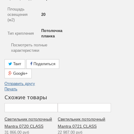
Площадь
освещения
20
(м2)
Потолочная
Тип крепления
планка
Посмотреть полные
Общая
450
характеристики
мощность (Вт)
Гарантия
Твит
Поделиться
производителя
12
Google+
(месяцы)
Отправить другу
Количество
9
Печать
ламп
Схожие товары
Стиль
Современный
Аналог лампе
накаливания
50
Светильник потолочный
Светильник потолочный
(Вт)
Mantra 0720 CLASS
Mantra 0721 CLASS
31 866,00 руб
22 987,00 руб
Рабочее