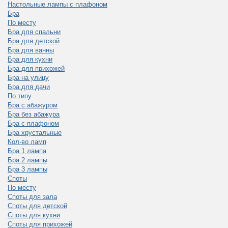
Настольные лампы с плафоном
Бра
По месту
Бра для спальни
Бра для детской
Бра для ванны
Бра для кухни
Бра для прихожей
Бра на улицу
Бра для дачи
По типу
Бра с абажуром
Бра без абажура
Бра с плафоном
Бра хрустальные
Кол-во ламп
Бра 1 лампа
Бра 2 лампы
Бра 3 лампы
Споты
По месту
Споты для зала
Споты для детской
Споты для кухни
Споты для прихожей