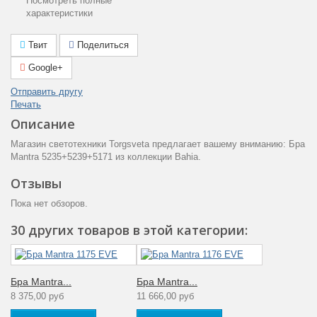
Посмотреть полные
комплекте
характеристики
Площадь
3 — 4
освещения (м2)
Твит
Поделиться
Google+
Монтажная
Тип крепления
пластина
Отправить другу
Печать
Общая мощность
13
(Вт)
Описание
Магазин светотехники Torgsveta предлагает вашему вниманию: Бра
Степень
Mantra 5235+5239+5171 из коллекции Bahia.
пылевлагозащиты
20
пыль (1ая цифра)
Отзывы
влага (2ая цифра)
Пока нет обзоров.
Гарантия
производителя
12
30 других товаров в этой категории:
(месяцы)
Цвет плафона
Белый
Бра Mantra...
Бра Mantra...
Тип поверхности
Матовый
8 375,00 руб
11 666,00 руб
арматуры